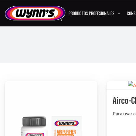
Skip
to
PRODUCTOS PROFESIONALES
CONS
content
ADITIVOS
ADITIVOS
ADIT
DIÉSEL
GASOLINA
LUBRIC
Airco-C
Para usar c