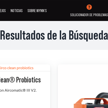
EJOS
NOTICIAS
SOBRE WYNN’S
SOLUCIONADOR DE PROBLEMA
Resultados de la Búsqued
IVOS
ADITIVOS
LIMPIEZA Y
ACIÓN
REFRIGERACIÓN
DESINFECCIÓ
lean® Probiotics
VER TODOS LOS PRODUCTOS
on Aircomatic® III V2.