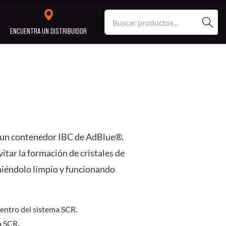
S
ENCUENTRA UN DISTRIBUIDOR
y
Servicio
Reparación
ón
Profesional
Taller
a un contenedor IBC de AdBlue®.
itar la formación de cristales de
iéndolo limpio y funcionando
entro del sistema SCR.
a SCR.