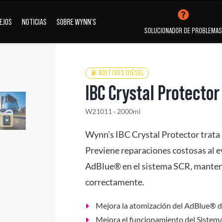
EJOS
NOTICIAS
SOBRE WYNN’S
SOLUCIONADOR DE PROBLEMA
ADITIVOS DIÉSEL
IBC Crystal Protector
Aditivos
Aditivos
Limpieza 
ubricación
Refrigeración
desinfecci
W21011 · 2000ml
Wynn’s IBC Crystal Protector trat
Previene reparaciones costosas al ev
Ver todos los Productos
AdBlue® en el sistema SCR, manten
correctamente.
Mejora la atomización del AdBlue® d
Mejora el funcionamiento del Sistem