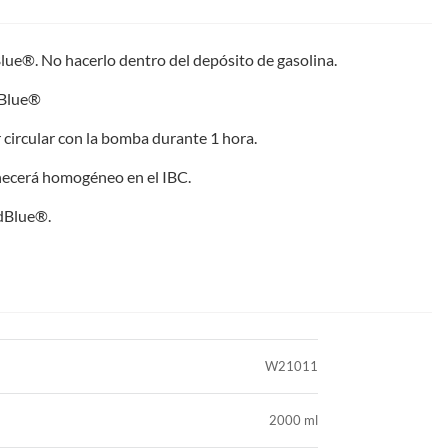
ue®. No hacerlo dentro del depósito de gasolina.
dBlue®
 circular con la bomba durante 1 hora.
necerá homogéneo en el IBC.
AdBlue®.
W21011
2000 ml