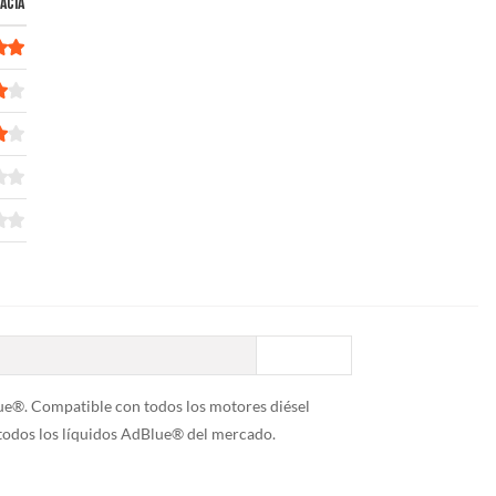
ACIA
ue®. Compatible con todos los motores diésel
todos los líquidos AdBlue® del mercado.