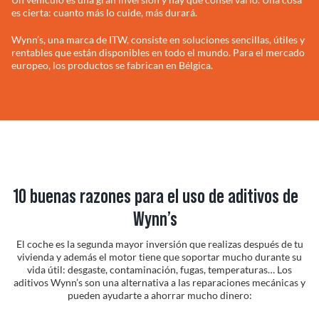
es cierta: cuanto más lo cuide, más durará.
Solucionador de Pro
Wynn’s, una marca de ITW, consiste en soluciones sencillas, útiles y
rentables que están disponibles en todo el mundo. Para el mercado
europeo, los productos se fabrican en Bélgica.
Encuentra un Distrib
10 buenas razones para el uso de aditivos de
Wynn’s
El coche es la segunda mayor inversión que realizas después de tu
vivienda y además el motor tiene que soportar mucho durante su
vida útil: desgaste, contaminación, fugas, temperaturas… Los
aditivos Wynn’s son una alternativa a las reparaciones mecánicas y
pueden ayudarte a ahorrar mucho dinero: