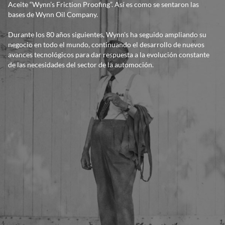
Aceite “Wynn’s Friction Proofing”. Así es como se sentaron las
bases de Wynn Oil Company.
Durante los 80 años siguientes, Wynn's ha seguido ampliando su
negocio en todo el mundo, continuando el desarrollo de nuevos
avances tecnológicos para dar respuesta a la evolución constante
de las necesidades del sector de la automoción.