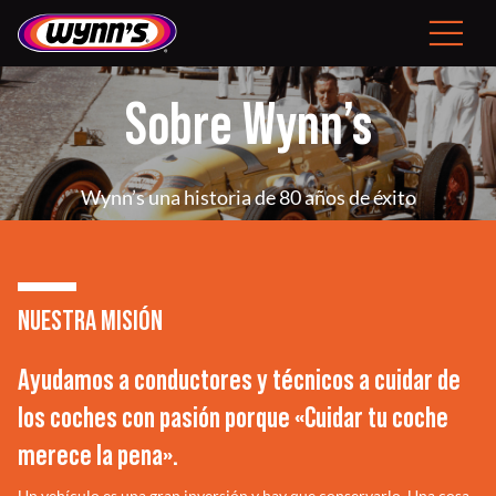
Skip
to
Toggle
content
Navigat
Consumidor
Sobre Wynn’s
ES
Wynn’s una historia de 80 años de éxito
Productos Profesionales
NUESTRA MISIÓN
Consejos
Ayudamos a conductores y técnicos a cuidar de
Noticias
los coches con pasión porque «Cuidar tu coche
merece la pena».
Sobre Wynn’s
Un vehículo es una gran inversión y hay que conservarlo. Una cosa