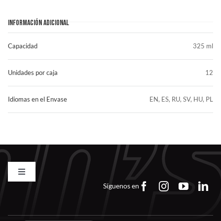
INFORMACIÓN ADICIONAL
Capacidad
325 ml
Unidades por caja
12
Idiomas en el Envase
EN, ES, RU, SV, HU, PL
Toggle
Navigation
Síguenos en
Contacto