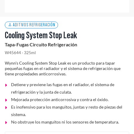
Solucionador de Problemas
ADITIVOS REFRIGERACIÓN
Cooling System Stop Leak
Encuentra un Distribuidor
Tapa-Fugas Circuito Refrigeración
W45644 · 325ml
Wynn's Cooling System Stop Leak es un producto para tapar
pequeñas fugas en el radiador y el sistema de refrigeración que
tiene propiedades anticorrosivas.
Detiene y previene las fugas en el radiador, el sistema de
refrigeración y la junta de culata.
Mejorada protección anticorrosiva y contra el óxido.
Es inofensivo para los manguitos, juntas y resto de piezas del
sistema.
No obstruye los manguitos ni los sensores de temperatura.