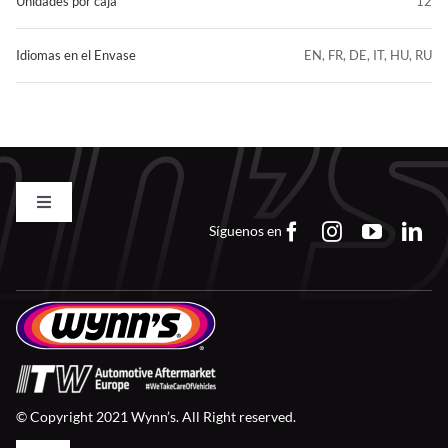
Unidades por caja
12
Idiomas en el Envase
EN, FR, DE, IT, HU, RU
Toggle
Navigation
Síguenos en
Contacto
FAQs
Trabaja con Nosotros
© Copyright 2021 Wynn’s. All Right reserved.