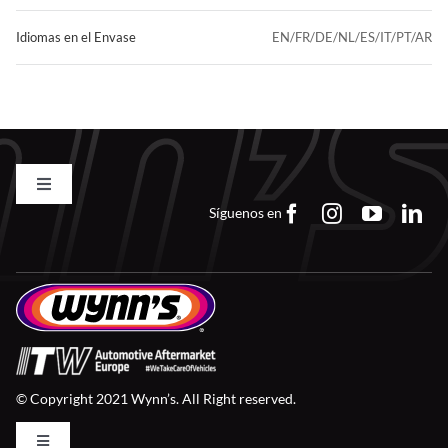
Idiomas en el Envase
EN/FR/DE/NL/ES/IT/PT/AR
Toggle
Navigation
Síguenos en
Contacto
FAQs
Trabaja con Nosotros
© Copyright 2021 Wynn’s. All Right reserved.
Descargas