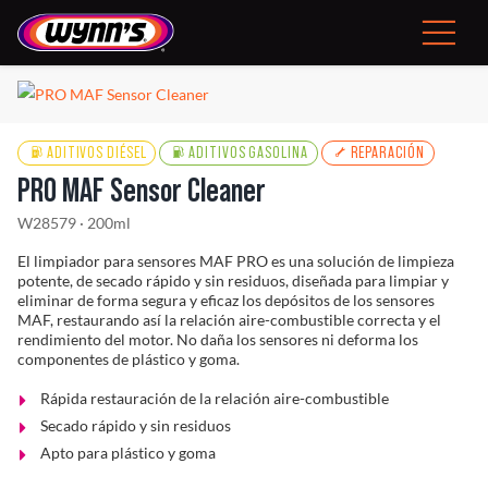
Skip
to
Toggle
content
Navigat
Consumidor
ES
ADITIVOS DIÉSEL
ADITIVOS GASOLINA
REPARACIÓN
PRO MAF Sensor Cleaner
W28579 · 200ml
El limpiador para sensores MAF PRO es una solución de limpieza
Productos Profesionales
potente, de secado rápido y sin residuos, diseñada para limpiar y
eliminar de forma segura y eficaz los depósitos de los sensores
MAF, restaurando así la relación aire-combustible correcta y el
Consejos
rendimiento del motor. No daña los sensores ni deforma los
componentes de plástico y goma.
Noticias
Rápida restauración de la relación aire-combustible
Secado rápido y sin residuos
Sobre Wynn’s
Apto para plástico y goma