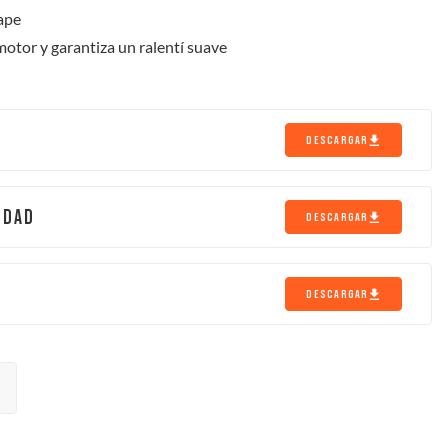
ape
otor y garantiza un ralentí suave
DESCARGAR
IDAD
DESCARGAR
DESCARGAR