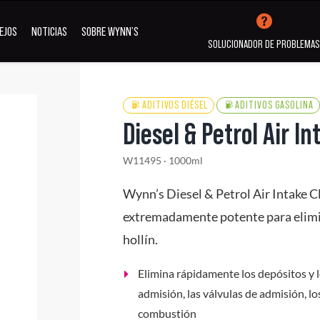
EJOS
NOTICIAS
SOBRE WYNN’S
SOLUCIONADOR DE PROBLEMA
ADITIVOS DIÉSEL
ADITIVOS GASOLINA
Diesel & Petrol Air I
Aditivos
Aditivos
Limpieza 
ubricación
Refrigeración
desinfecci
W11495 · 1000ml
Wynn’s Diesel & Petrol Air Intake C
extremadamente potente para elimin
Ver todos los Productos
hollín.
Elimina rápidamente los depósitos y l
admisión, las válvulas de admisión, lo
combustión