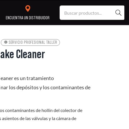
S
ENCUENTRA UN DISTRIBUIDOR
SERVICIO PROFESIONAL TALLER
ntake Cleaner
y
Servicio
Reparación
ón
Profesional
Taller
leaner es un tratamiento
ar los depósitos y los contaminantes de
os contaminantes de hollín del colector de
s asientos de las válvulas y la cámara de