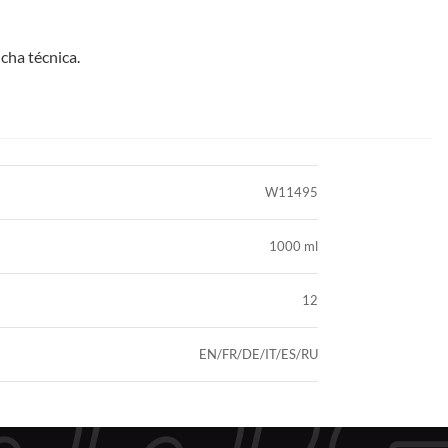
icha técnica.
W11495
1000 ml
12
EN/FR/DE/IT/ES/RU