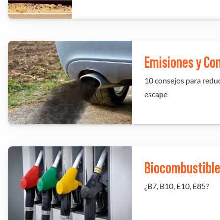
Emisiones y Co
10 consejos para reduc
escape
Biocombustibl
¿B7, B10, E10, E85?