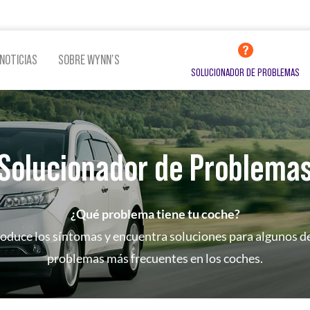
NOTICIAS
SOBRE WYNN’S
SOLUCIONADOR DE PROBLEMAS
Solucionador de Problema
LINA
ADITIVOS LUBRICACIÓN
ADITI
¿Qué problema tiene tu coche?
VER TODOS LOS PRODUCTOS
roduce los síntomas y encuentra soluciones para algunos de
problemas más frecuentes en los coches.