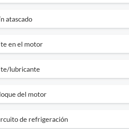
lín atascado
ite en el motor
ite/lubricante
bloque del motor
ircuito de refrigeración