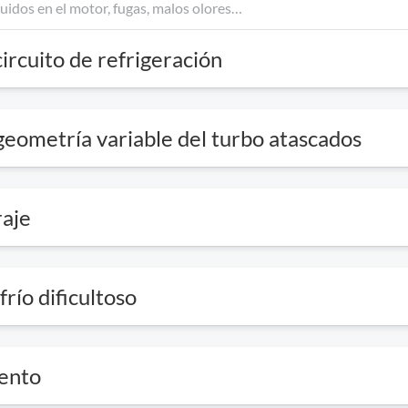
circuito de refrigeración
 geometría variable del turbo atascados
raje
río dificultoso
iento