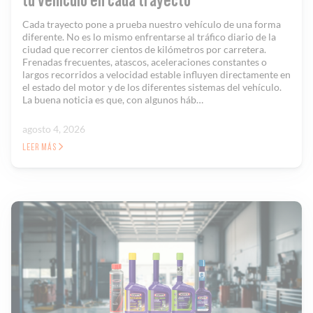
tu vehículo en cada trayecto
Cada trayecto pone a prueba nuestro vehículo de una forma
Solucionador de Problemas
diferente. No es lo mismo enfrentarse al tráfico diario de la
ciudad que recorrer cientos de kilómetros por carretera.
Frenadas frecuentes, atascos, aceleraciones constantes o
largos recorridos a velocidad estable influyen directamente en
Encuentra un Distribuidor
el estado del motor y de los diferentes sistemas del vehículo.
La buena noticia es que, con algunos háb…
agosto 4, 2026
LEER MÁS