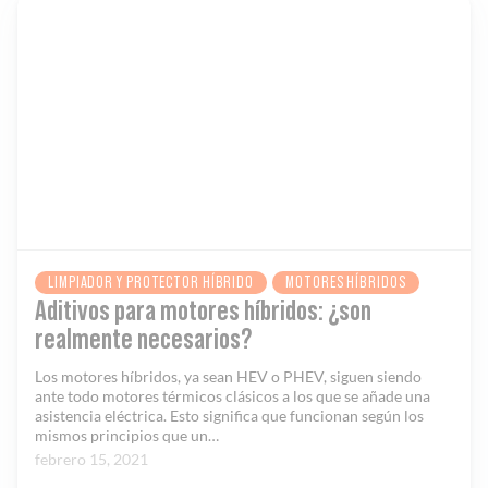
LIMPIADOR Y PROTECTOR HÍBRIDO
MOTORES HÍBRIDOS
Aditivos para motores híbridos: ¿son
realmente necesarios?
Los motores híbridos, ya sean HEV o PHEV, siguen siendo
ante todo motores térmicos clásicos a los que se añade una
asistencia eléctrica. Esto significa que funcionan según los
mismos principios que un…
febrero 15, 2021