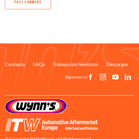
Contacto
FAQs
Trabaja con Nosotros
Descargas
Síguenos en
© Copyright 2021 Wynn’s. All Right reserved.