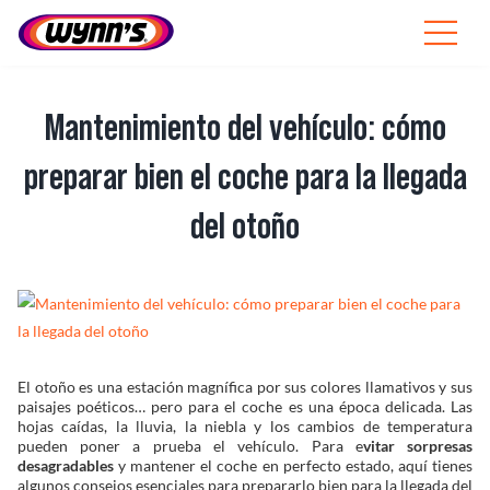
Skip
to
Toggle
content
Navigat
Profesionales
Mantenimiento del vehículo: cómo
ES
preparar bien el coche para la llegada
SEARCH
del otoño
FOR:
Productos
View
Consejos
Larger
Image
El otoño es una estación magnífica por sus colores llamativos y sus
Noticias
paisajes poéticos… pero para el coche es una época delicada. Las
hojas caídas, la lluvia, la niebla y los cambios de temperatura
pueden poner a prueba el vehículo. Para e
vitar sorpresas
Sobre Wynn’s
desagradables
y mantener el coche en perfecto estado, aquí tienes
algunos consejos esenciales para prepararlo bien para la llegada del