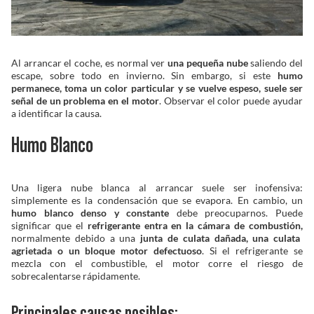
Solucionador de Problemas
Al arrancar el coche, es normal ver
una pequeña nube
saliendo del
escape, sobre todo en invierno. Sin embargo, si este
humo
Encuentra un Distribuidor
permanece, toma un color particular y se vuelve espeso, suele ser
señal de un problema en el motor
. Observar el color puede ayudar
a identificar la causa.
Humo Blanco
Una ligera nube blanca al arrancar suele ser inofensiva:
simplemente es la condensación que se evapora. En cambio, un
humo blanco denso y constante
debe preocuparnos. Puede
significar que el
refrigerante entra en la cámara de combustión,
normalmente debido a una
junta de culata dañada, una culata
agrietada o un bloque motor defectuoso
. Si el refrigerante se
mezcla con el combustible, el motor corre el riesgo de
sobrecalentarse rápidamente.
Principales causas posibles: