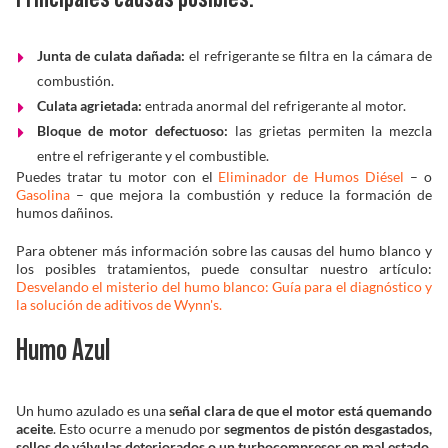
Junta de culata dañada:
el refrigerante se filtra en la cámara de
combustión.
Culata agrietada:
entrada anormal del refrigerante al motor.
Bloque de motor defectuoso:
las grietas permiten la mezcla
entre el refrigerante y el combustible.
Puedes tratar tu motor con el
Eliminador de Humos Diésel
– o
Gasolina
– que mejora la combustión y reduce la formación de
humos dañinos.
Para obtener más información sobre las causas del humo blanco y
los posibles tratamientos, puede consultar nuestro artículo:
Desvelando el misterio del humo blanco: Guía para el diagnóstico y
la solución de aditivos de Wynn's.
Humo Azul
Un humo azulado es una
señal clara de que el motor está quemando
aceite
. Esto ocurre a menudo por
segmentos de pistón desgastados,
sellos de válvulas deteriorados o un turbocompresor en mal estado
.