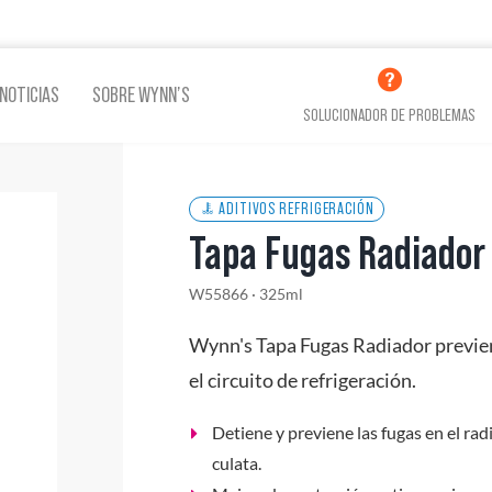
NOTICIAS
SOBRE WYNN’S
SOLUCIONADOR DE PROBLEMAS
ADITIVOS REFRIGERACIÓN
Tapa Fugas Radiador
ina
Aditivos Lubricación
Aditi
W55866 · 325ml
Wynn's Tapa Fugas Radiador previene
Ver todos los productos
el circuito de refrigeración.
Detiene y previene las fugas en el radi
culata.