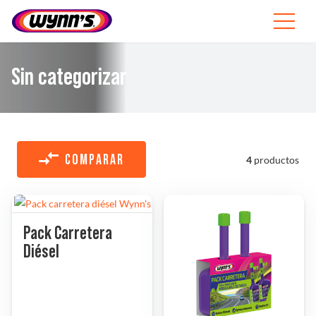
Skip
to
Toggle
content
Navigat
Profesionales
Sin categorizar
ES
SEARCH
FOR:
COMPARAR
4
productos
Productos
Consejos
Pack Carretera
Diésel
Noticias
Sobre Wynn’s