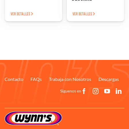
VER DETALLES
VER DETALLES
Contacto
FAQs
Trabaja con Nosotros
Descargas
Síguenos en