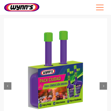
Skip
to
Toggle
content
Navigat
Profesionales
ES
SEARCH
FOR:
Productos
Consejos
Noticias
Sobre Wynn’s