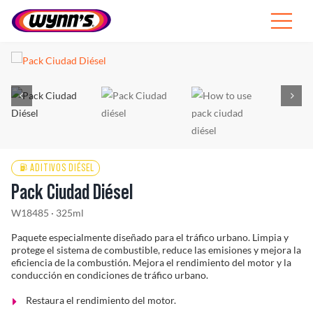
Skip
to
Toggle
content
Navigat
Profesionales
ES
SEARCH
FOR:
ADITIVOS DIÉSEL
Productos
Pack Ciudad Diésel
Consejos
W18485 · 325ml
Paquete especialmente diseñado para el tráfico urbano. Limpia y
Noticias
protege el sistema de combustible, reduce las emisiones y mejora la
eficiencia de la combustión. Mejora el rendimiento del motor y la
conducción en condiciones de tráfico urbano.
Sobre Wynn’s
Restaura el rendimiento del motor.