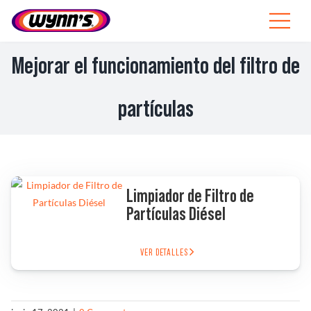
Skip
to
Toggle
content
Navigat
Profesionales
Mejorar el funcionamiento del filtro de
ES
partículas
SEARCH
FOR:
Productos
Limpiador de Filtro de
Consejos
Partículas Diésel
Noticias
VER DETALLES
Sobre Wynn’s