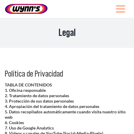
Skip
to
Toggle
content
Navigat
Profesionales
Legal
ES
SEARCH
FOR:
Política de Privacidad
Productos
TABLA DE CONTENIDOS
Consejos
1. Oficina responsable
2. Tratamiento de datos personales
3. Protección de sus datos personales
4. Apropiación del tratamiento de datos personales
Noticias
5. Datos recopilados automáticamente cuando visita nuestro sitio
web
6. Cookies
Sobre Wynn’s
7. Uso de Google Analytics
8. Vídeos y canales de YouTube (Social-Media-Plugin)