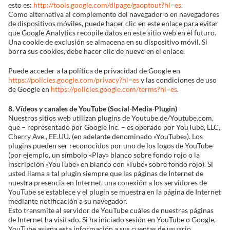
esto es:
http://tools.google.com/dlpage/gaoptout?hl=es
.
Como alternativa al complemento del navegador o en navegadores
de dispositivos móviles, puede hacer clic en este enlace para evitar
que Google Analytics recopile datos en este sitio web en el futuro.
Una cookie de exclusión se almacena en su dispositivo móvil. Si
borra sus cookies, debe hacer clic de nuevo en el enlace.
Puede acceder a la política de privacidad de Google en
https://policies.google.com/privacy?hl=es
y las condiciones de uso
de Google en
https://policies.google.com/terms?hl=es
.
8. Vídeos y canales de YouTube (Social-Media-Plugin)
Nuestros sitios web utilizan plugins de Youtube.de/Youtube.com,
que – representado por Google Inc. – es operado por YouTube, LLC,
Cherry Ave., EE.UU. (en adelante denominado «YouTube»). Los
plugins pueden ser reconocidos por uno de los logos de YouTube
(por ejemplo, un símbolo «Play» blanco sobre fondo rojo o la
inscripción «YouTube» en blanco con «Tube» sobre fondo rojo). Si
usted llama a tal plugin siempre que las páginas de Internet de
nuestra presencia en Internet, una conexión a los servidores de
YouTube se establece y el plugin se muestra en la página de Internet
mediante notificación a su navegador.
Esto transmite al servidor de YouTube cuáles de nuestras páginas
de Internet ha visitado. Si ha iniciado sesión en YouTube o Google,
YouTube asigna esta información a sus cuentas de usuario