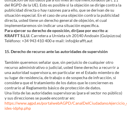
del RGPD de la UE). Esto es posible si la objeción se dirige contra la
publicidad directa o hay razones para ello, que se derivan de su
situación especial. En el caso de una objeción contra la publicidad
directa, usted tiene un derecho general de objeción, el cual
implementaremos sin indicar una situación específica.
Para ejercer su derecho de oposición, diríjase por escrito a:
KRAFFT S.L.U.
Carretera a Urnieta s/n 20140 Andoain (Guipúzcoa)
Teléfono: +34 943 410 400 e-mail: info@krafft.aut
15. Derecho de recurso ante las autoridades de supervisión
También queremos señalar que, sin perjuicio de cualquier otro
recurso administrativo o judicial, usted tiene derecho a recurrir a
una autoridad supervisora, en particular en el Estado miembro de
su lugar de residencia, de trabajo o de sospecha de infracción, si
considera que el tratamiento de los datos que le conciernen es
contrario al Reglamento básico de protección de datos.
Una lista de las autoridades supervisoras (para el sector no público)
y sus direcciones se puede encontrar en:
https://www.agpd.es/portalwebAGPD/CanalDelCiudadano/ejercicio_
ides-idphp.php