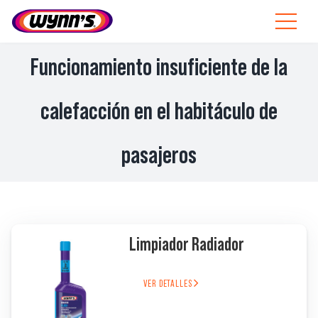
Skip
to
Toggle
content
Navigat
Profesionales
Funcionamiento insuficiente de la
ES
calefacción en el habitáculo de
SEARCH
pasajeros
FOR:
Productos
Consejos
Limpiador Radiador
Noticias
VER DETALLES
Sobre Wynn’s