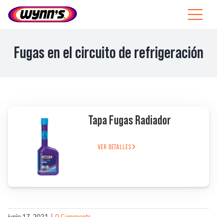
Skip
to
Toggle
content
Navigat
Profesionales
Fugas en el circuito de refrigeración
ES
SEARCH
FOR:
Productos
Tapa Fugas Radiador
Consejos
VER DETALLES
Noticias
Sobre Wynn’s
junio 17, 2021
|
0 Comments