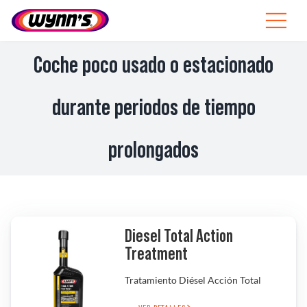
Skip
to
Toggle
content
Navigat
Profesionales
Coche poco usado o estacionado
ES
durante periodos de tiempo
SEARCH
prolongados
FOR:
Productos
Consejos
Diesel Total Action
Noticias
Treatment
Tratamiento Diésel Acción Total
Sobre Wynn’s