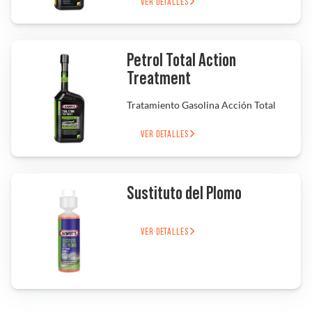
VER DETALLES
Solucionador de Problemas
Petrol Total Action
Treatment
Encuentra un Distribuidor
Tratamiento Gasolina Acción Total
VER DETALLES
Sustituto del Plomo
VER DETALLES