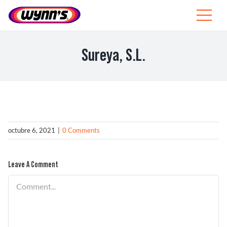
Skip
to
Toggle
content
Navigat
Profesionales
Sureya, S.L.
ES
SEARCH
FOR:
Productos
octubre 6, 2021
|
0 Comments
Consejos
Leave A Comment
Noticias
Comment
Sobre Wynn’s