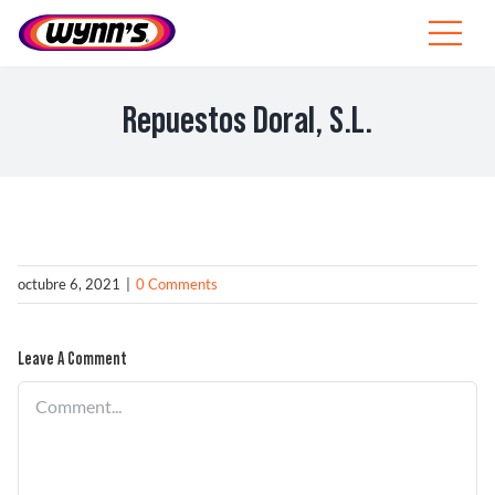
Skip
to
Toggle
content
Navigat
Profesionales
Repuestos Doral, S.L.
ES
SEARCH
FOR:
Productos
octubre 6, 2021
|
0 Comments
Consejos
Leave A Comment
Noticias
Comment
Sobre Wynn’s