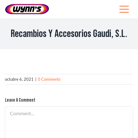
Skip
to
Toggle
content
Navigat
Profesionales
Recambios Y Accesorios Gaudi, S.L.
ES
SEARCH
FOR:
Productos
octubre 6, 2021
|
0 Comments
Consejos
Leave A Comment
Noticias
Comment
Sobre Wynn’s