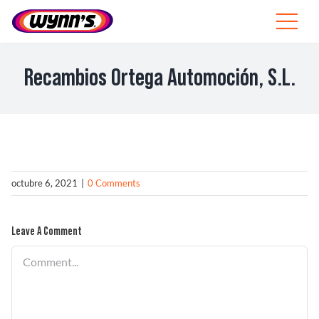
Skip
to
Toggle
content
Navigat
Profesionales
Recambios Ortega Automoción, S.L.
ES
SEARCH
FOR:
Productos
octubre 6, 2021
|
0 Comments
Consejos
Leave A Comment
Noticias
Comment
Sobre Wynn’s