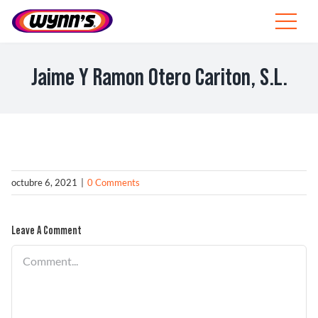
Skip
to
Toggle
content
Navigat
Profesionales
Jaime Y Ramon Otero Cariton, S.L.
ES
SEARCH
FOR:
Productos
octubre 6, 2021
|
0 Comments
Consejos
Leave A Comment
Noticias
Comment
Sobre Wynn’s