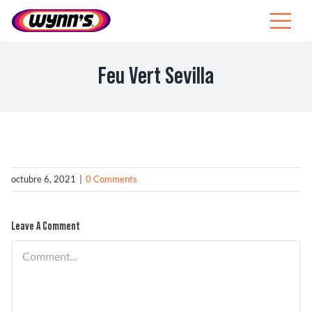
Skip
to
Toggle
content
Navigat
Profesionales
Feu Vert Sevilla
ES
SEARCH
FOR:
Productos
octubre 6, 2021
|
0 Comments
Consejos
Leave A Comment
Noticias
Comment
Sobre Wynn’s