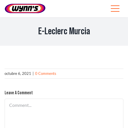
Skip
to
Toggle
content
Navigat
Profesionales
E-Leclerc Murcia
ES
SEARCH
FOR:
Productos
octubre 6, 2021
|
0 Comments
Consejos
Leave A Comment
Noticias
Comment
Sobre Wynn’s