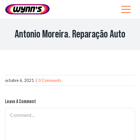
Skip
to
Toggle
content
Navigat
Profesionales
Antonio Moreira. Reparação Auto
ES
SEARCH
FOR:
Productos
octubre 6, 2021
|
0 Comments
Consejos
Leave A Comment
Noticias
Comment
Sobre Wynn’s