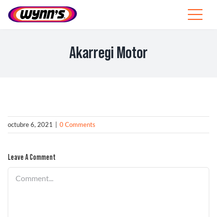
Skip
to
Toggle
content
Navigat
Profesionales
Akarregi Motor
ES
SEARCH
FOR:
Productos
octubre 6, 2021
|
0 Comments
Consejos
Leave A Comment
Noticias
Comment
Sobre Wynn’s