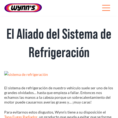
Skip
to
Toggle
content
Navigat
Profesionales
El Aliado del Sistema de
ES
Refrigeración
SEARCH
FOR:
Productos
View
Consejos
Larger
Image
El sistema de refrigeración de nuestro vehículo suele ser uno de los
grandes olvidados… hasta que empieza a fallar. Entonces nos
Noticias
echamos las manos a la cabeza porque un sobrecalentamiento del
motor puede causarnos averías graves y… ¡muy caras!
Sobre Wynn’s
Para evitarnos estos disgustos, Wynn’s tiene a su disposición el
Tapa Fugas Radiador
, un producto que ayuda a evitar que se forme