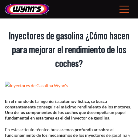
Skip
to
Toggle
content
Navigat
Consumidor
Inyectores de gasolina ¿Cómo hacen
ES
para mejorar el rendimiento de los
coches?
Productos Profesionales
View
Consejos
Larger
Image
En el mundo de la ingeniería automovilística, se busca
constantemente conseguir el máximo rendimiento de los motores.
Noticias
Uno de los componentes de los coches que desempeña un papel
fundamental en esta tarea es el del inyector de gasolina.
Sobre Wynn’s
En este artículo técnico buscaremos
profundizar sobre el
funcionamiento de los mecanismos de los inyectore
s de gasolina y