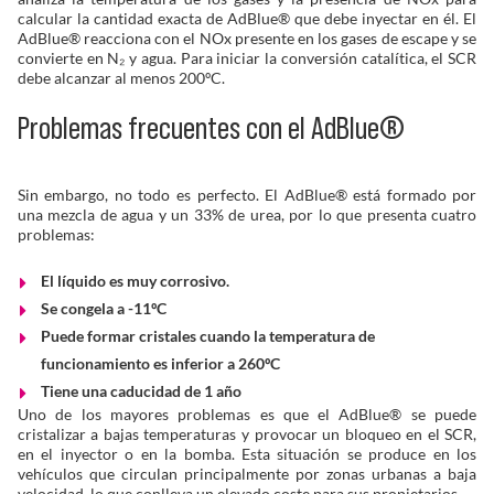
calcular la cantidad exacta de AdBlue® que debe inyectar en él. El
AdBlue
®
reacciona con el NOx presente en los gases de escape y se
convierte en N₂ y agua. Para iniciar la conversión catalítica, el SCR
debe alcanzar al menos 200ºC.
Problemas frecuentes con el AdBlue®
Sin embargo, no todo es perfecto. El AdBlue® está formado por
una mezcla de agua y un 33% de urea, por lo que presenta cuatro
problemas:
El líquido es muy corrosivo.
Se congela a -11ºC
Puede formar cristales cuando la temperatura de
funcionamiento es inferior a 260ºC
Tiene una caducidad de 1 año
Uno de los mayores problemas es que el AdBlue® se puede
cristalizar a bajas temperaturas y provocar un bloqueo en el SCR,
en el inyector o en la bomba. Esta situación se produce en los
vehículos que circulan principalmente por zonas urbanas a baja
velocidad, lo que conlleva un elevado coste para sus propietarios.