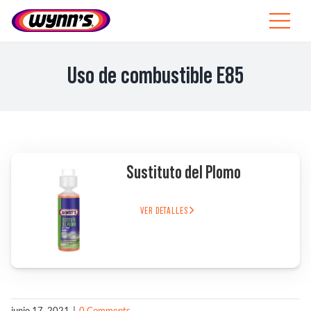
Skip
to
Toggle
content
Navigat
Profesionales
Uso de combustible E85
ES
SEARCH
FOR:
Productos
Sustituto del Plomo
Consejos
VER DETALLES
Noticias
Sobre Wynn’s
junio 17, 2021
|
0 Comments