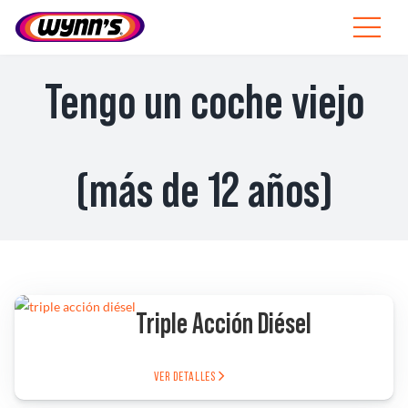
Skip
to
Toggle
content
Navigat
Profesionales
Tengo un coche viejo
ES
SEARCH
(más de 12 años)
FOR:
Productos
Consejos
Triple Acción Diésel
Noticias
Sobre Wynn’s
VER DETALLES