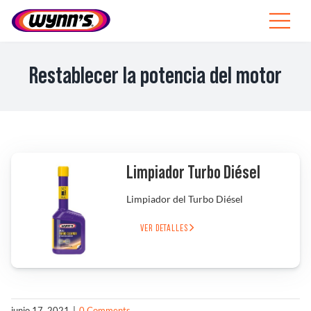
Skip
to
Toggle
content
Navigat
Profesionales
Restablecer la potencia del motor
ES
SEARCH
FOR:
Productos
Limpiador Turbo Diésel
Limpiador del Turbo Diésel
Consejos
VER DETALLES
Noticias
Sobre Wynn’s
junio 17, 2021
|
0 Comments