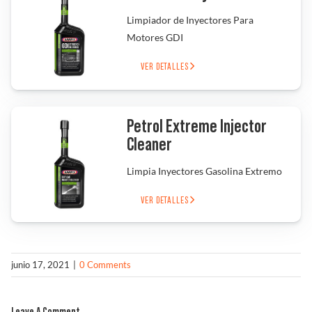
Limpiador de Inyectores Para
Solucionador de Problemas
Motores GDI
VER DETALLES
Encuentra un Distribuidor
Petrol Extreme Injector
Cleaner
Limpia Inyectores Gasolina Extremo
VER DETALLES
junio 17, 2021
|
0 Comments