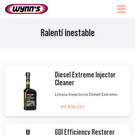
Skip
to
Toggle
content
Navigat
Profesionales
Ralentí inestable
ES
SEARCH
FOR:
Productos
Diesel Extreme Injector
Cleaner
Consejos
Limpia Inyectores Diésel Extremo
Noticias
VER DETALLES
Sobre Wynn’s
GDI Efficiency Restorer