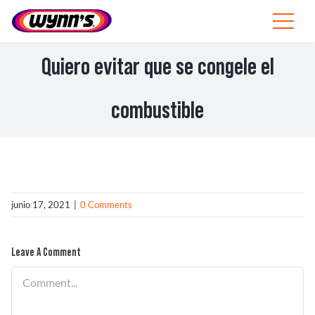
Skip
to
Toggle
content
Navigat
Profesionales
Quiero evitar que se congele el
ES
combustible
SEARCH
FOR:
Productos
junio 17, 2021
|
0 Comments
Consejos
Noticias
Leave A Comment
Comment
Sobre Wynn’s