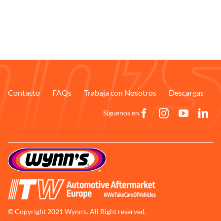
Contacto
FAQs
Trabaja con Nosotros
Descargas
Síguenos en
© Copyright 2021 Wynn’s. All Right reserved.