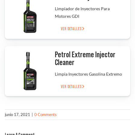
Limpiador de Inyectores Para
Solucionador de Problemas
Motores GDI
VER DETALLES
Encuentra un Distribuidor
Petrol Extreme Injector
Cleaner
Limpia Inyectores Gasolina Extremo
VER DETALLES
junio 17, 2021
|
0 Comments