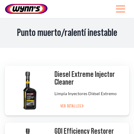
Skip
to
Toggle
content
Navigat
Profesionales
Punto muerto/ralentí inestable
ES
SEARCH
FOR:
Productos
Diesel Extreme Injector
Cleaner
Consejos
Limpia Inyectores Diésel Extremo
Noticias
VER DETALLES
Sobre Wynn’s
GDI Efficiency Restorer