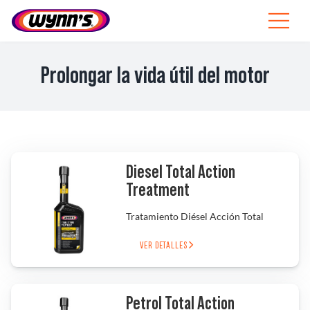
Skip
to
Toggle
content
Navigat
Profesionales
Prolongar la vida útil del motor
ES
SEARCH
FOR:
Productos
Diesel Total Action
Treatment
Consejos
Tratamiento Diésel Acción Total
Noticias
VER DETALLES
Sobre Wynn’s
Petrol Total Action