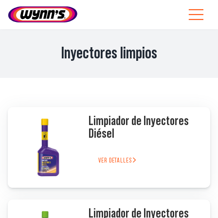
Skip
to
Toggle
content
Navigat
Profesionales
Inyectores limpios
ES
SEARCH
FOR:
Productos
Limpiador de Inyectores
Diésel
Consejos
VER DETALLES
Noticias
Sobre Wynn’s
Limpiador de Inyectores