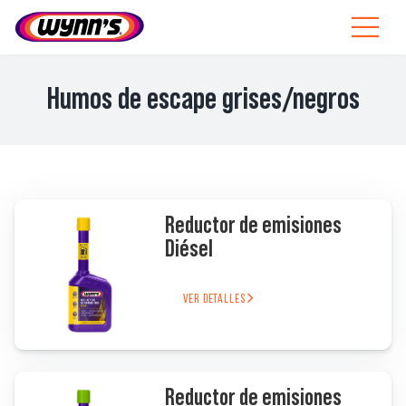
Skip
to
Toggle
content
Navigat
Profesionales
Humos de escape grises/negros
ES
SEARCH
FOR:
Productos
Reductor de emisiones
Diésel
Consejos
VER DETALLES
Noticias
Sobre Wynn’s
Reductor de emisiones