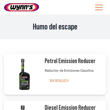
Skip
to
Toggle
content
Navigat
Profesionales
Humo del escape
ES
SEARCH
FOR:
Productos
Petrol Emission Reducer
Reductor de Emisiones Gasolina
Consejos
VER DETALLES
Noticias
Sobre Wynn’s
Diesel Emission Reducer