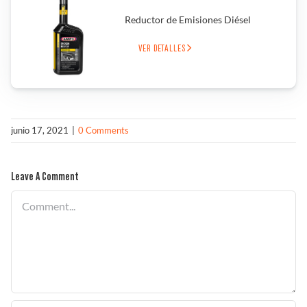
Reductor de Emisiones Diésel
Solucionador de Problemas
VER DETALLES
Encuentra un Distribuidor
junio 17, 2021
|
0 Comments
Leave A Comment
Comment