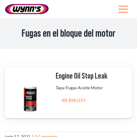
Skip
to
Toggle
content
Navigat
Profesionales
Fugas en el bloque del motor
ES
SEARCH
FOR:
Productos
Engine Oil Stop Leak
Tapa-Fugas Aceite Motor
Consejos
VER DETALLES
Noticias
Sobre Wynn’s
junio 17, 2021
|
0 Comments