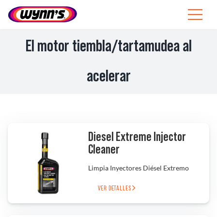
Skip
to
Toggle
content
Navigat
Profesionales
El motor tiembla/tartamudea al
ES
acelerar
SEARCH
FOR:
Productos
Diesel Extreme Injector
Consejos
Cleaner
Limpia Inyectores Diésel Extremo
Noticias
VER DETALLES
Sobre Wynn’s