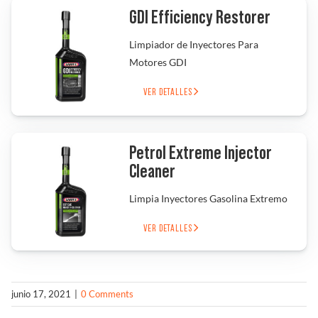
GDI Efficiency Restorer
Solucionador de Problemas
Limpiador de Inyectores Para
Motores GDI
Encuentra un Distribuidor
VER DETALLES
Petrol Extreme Injector
Cleaner
Limpia Inyectores Gasolina Extremo
VER DETALLES
junio 17, 2021
|
0 Comments