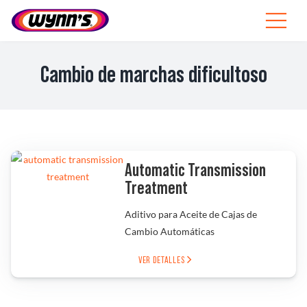
Skip
to
Toggle
content
Navigat
Profesionales
Cambio de marchas dificultoso
ES
SEARCH
FOR:
Productos
Automatic Transmission
Treatment
Consejos
Aditivo para Aceite de Cajas de
Cambio Automáticas
Noticias
VER DETALLES
Sobre Wynn’s