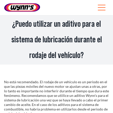
Skip
to
Toggle
content
Navigat
Profesionales
¿Puedo utilizar un aditivo para el
ES
sistema de lubricación durante el
SEARCH
rodaje del vehículo?
FOR:
Productos
Consejos
No está recomendado. El rodaje de un vehículo es un periodo en el
que las piezas móviles del nuevo motor se ajustan unas a otras, por
Noticias
lo tanto es importante no interferir durante el tiempo que dura este
fenómeno. Recomendamos que se utiilice un aditivo Wynn’s para el
sistema de lubricación una vez que se haya llevado a cabo el primer
Sobre Wynn’s
cambio de aceite. En el caso de los aditivos para el sistema de
combustible, no habría problema en utilizarlos desde el periodo de