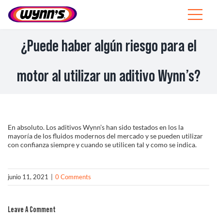
Skip
to
Toggle
content
Navigat
Profesionales
¿Puede haber algún riesgo para el
ES
motor al utilizar un aditivo Wynn’s?
SEARCH
FOR:
Productos
En absoluto. Los aditivos Wynn’s han sido testados en los la
mayoría de los fluidos modernos del mercado y se pueden utilizar
con confianza siempre y cuando se utilicen tal y como se indica.
Consejos
Noticias
junio 11, 2021
|
0 Comments
Sobre Wynn’s
Leave A Comment