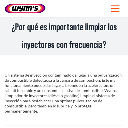
Skip
to
Toggle
content
Navigat
Profesionales
¿Por qué es importante limpiar los
ES
inyectores con frecuencia?
SEARCH
FOR:
Productos
Un sistema de inyección contaminado da lugar a una pulverización
de combustible defectuosa a la cámara de combustión. Este mal
funcionamiento puede dar lugar a tirones en la aceleración, un
Consejos
ralentí inestable y un consumo excesivo de combustible. Wynn’s
Limpiador de Inyectores (diésel o gasolina) limpia el sistema de
inyección para restablecer una óptima pulverización de
Noticias
combustible, pero también lo lubrica y lo protege
permanentemente.
Sobre Wynn’s