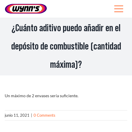
Skip
to
Toggle
content
Navigat
Profesionales
¿Cuánto aditivo puedo añadir en el
ES
depósito de combustible (cantidad
SEARCH
máxima)?
FOR:
Productos
Consejos
Un máximo de 2 envases sería suficiente.
Noticias
junio 11, 2021
|
0 Comments
Sobre Wynn’s